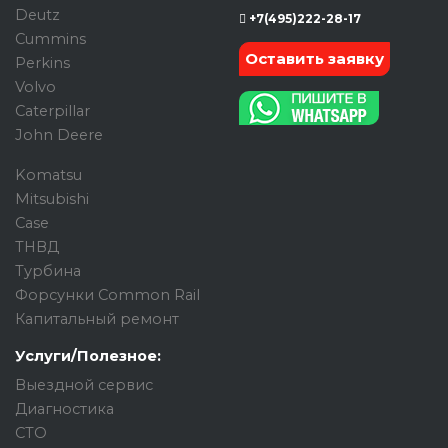
Deutz
+7(495)222-28-17
Cummins
Оставить заявку
Perkins
Volvo
Caterpillar
John Deere
Komatsu
Mitsubishi
Case
ТНВД
Турбина
Форсунки Common Rail
Капитальный ремонт
Услуги/Полезное:
Выездной сервис
Диагностика
СТО