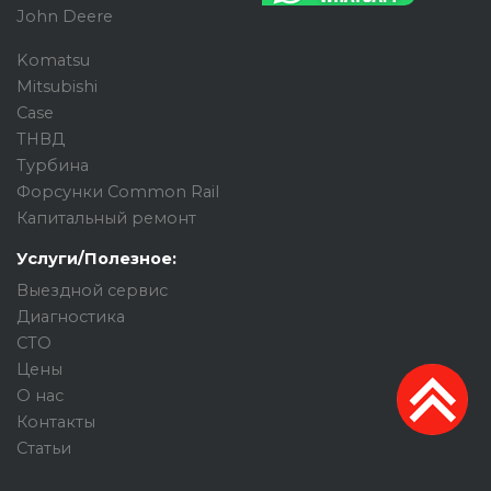
John Deere
Komatsu
Mitsubishi
Case
ТНВД
Турбина
Форсунки Common Rail
Капитальный ремонт
Услуги/Полезное:
Выездной сервис
Диагностика
СТО
Цены
О нас
Контакты
Статьи