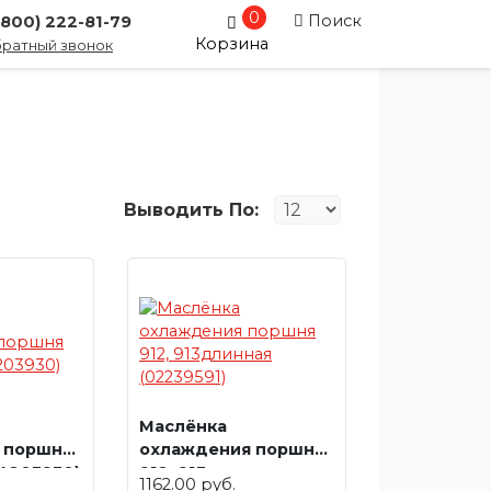
0
Поиск
(800) 222-81-79
Корзина
ратный звонок
Выводить По:
Маслёнка
 поршня
охлаждения поршня
04203930)
912, 913длинная
1162.00 руб.