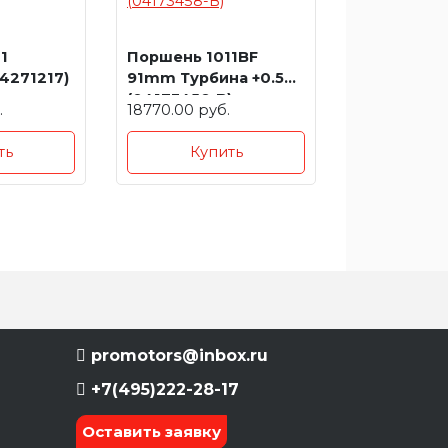
1
Поршень 1011BF
4271217)
91mm Турбина +0.50
(04173458-B)
.
18770.00 руб.
ть
Купить
promotors@inbox.ru
+7(495)222-28-17
Оставить заявку