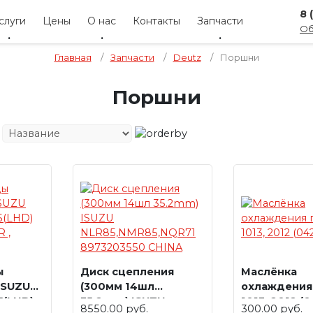
8 
слуги
Цены
О нас
Контакты
Запчасти
Об
Главная
/
Запчасти
/
Deutz
/
Поршни
Поршни
ы
Диск сцепления
Маслёнка
ISUZU
(300мм 14шл
охлаждения
5(LHD)
35.2mm) ISUZU
1013, 2012 (
8550.00 руб.
300.00 руб.