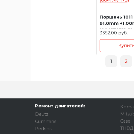
Поршень 1011
91.0mm +1.0
(004174711-B)
3352.00 руб.
Купит
1
2
Ремонт двигателей:
Koma
Mitsub
Deutz
Case
Cummins
ТНВД
Perkins