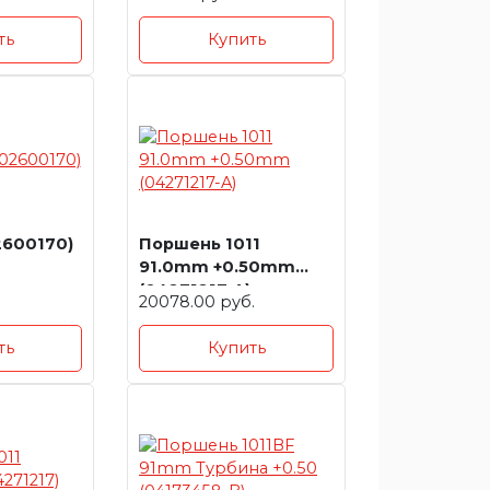
(02239591)
ть
Купить
2600170)
Поршень 1011
91.0mm +0.50mm
(04271217-A)
20078.00 руб.
ть
Купить