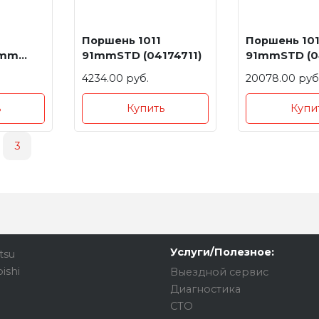
Поршень 1011
Поршень 101
0mm
91mmSTD (04174711)
91mmSTD (0
4234.00 руб.
20078.00 руб
ь
Купить
Купи
3
Услуги/Полезное:
tsu
ishi
Выездной сервис
Диагностика
СТО