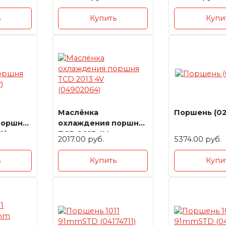
PR ,
NLR85,NMR85,NQR71
8973203550 CHINA
ь
Купить
Купи
Маслёнка
Поршень (0
поршня
охлаждения поршня
2)
TCD 2013 4V
2017.00 руб.
5374.00 руб.
(04902064)
ь
Купить
Купи