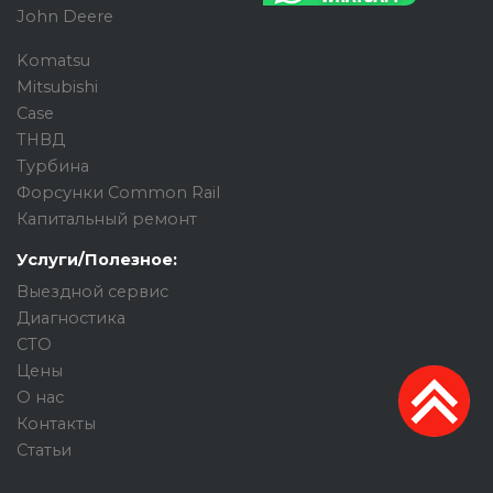
John Deere
Komatsu
Mitsubishi
Case
ТНВД
Турбина
Форсунки Common Rail
Капитальный ремонт
Услуги/Полезное:
Выездной сервис
Диагностика
СТО
Цены
О нас
Контакты
Статьи