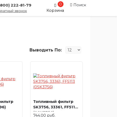
0
Поиск
(800) 222-81-79
Корзина
ратный звонок
Выводить По:
фильтр
Топливный фильтр
96)
SK3756, 33361, FF5113
(0SK3756)
744.00 руб.