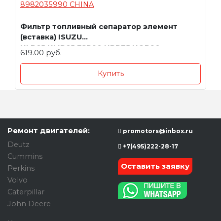
Фильтр топливный сепаратор элемент
(вставка) ISUZU
NLR85,NMR85,FSR90,NPR75,NQR90
619.00 руб.
8982035990 CHINA
Купить
Ремонт двигателей:
promotors@inbox.ru
Deutz
+7(495)222-28-17
Cummins
Оставить заявку
Perkins
Volvo
Caterpillar
John Deere