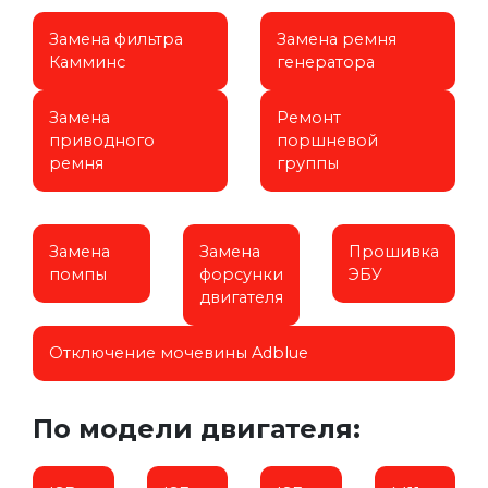
Замена фильтра
Замена ремня
Камминс
генератора
Замена
Ремонт
приводного
поршневой
ремня
группы
Замена
Замена
Прошивка
помпы
форсунки
ЭБУ
двигателя
Отключение мочевины Adblue
По модели двигателя: