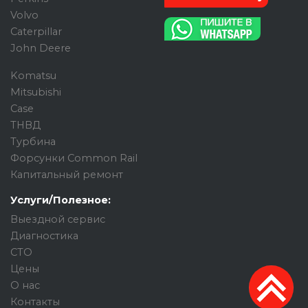
Volvo
Caterpillar
John Deere
Komatsu
Mitsubishi
Case
ТНВД
Турбина
Форсунки Common Rail
Капитальный ремонт
Услуги/Полезное:
Выездной сервис
Диагностика
СТО
Цены
О нас
Контакты