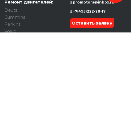
Ремонт двигателей:
promotors@inbox.ru
Deutz
+7(495)222-28-17
Cummins
Оставить заявку
Perkins
Volvo
Caterpillar
John Deere
Komatsu
Mitsubishi
Case
ТНВД
Турбина
Форсунки Common Rail
Капитальный ремонт
Услуги/Полезное:
Выездной сервис
Диагностика