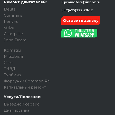
Ремонт двигателей:
promotors@inbox.ru
Deutz
+7(495)222-28-17
Cummins
Оставить заявку
Perkins
Volvo
Caterpillar
John Deere
Komatsu
Mitsubishi
Case
ТНВД
Турбина
Форсунки Common Rail
Капитальный ремонт
Услуги/Полезное:
Выездной сервис
Диагностика