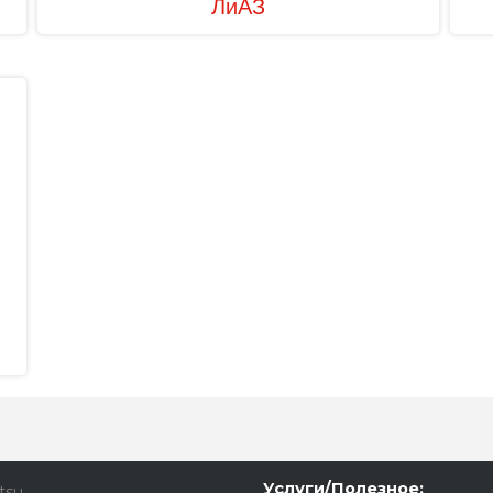
ЛиАЗ
Услуги/Полезное:
tsu