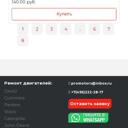
140.00 руб.
Купить
1
2
3
4
...
6
7
8
Ремонт двигателей:
promotors@inbox.ru
Deutz
+7(495)222-28-17
Cummins
Оставить заявку
Perkins
Volvo
Caterpillar
John Deere