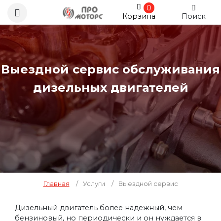
0
Корзина
Поиск
Выездной сервис обслуживания
дизельных двигателей
Главная
/
Услуги
/
Выездной сервис
Дизельный двигатель более надежный, чем
бензиновый, но периодически и он нуждается в