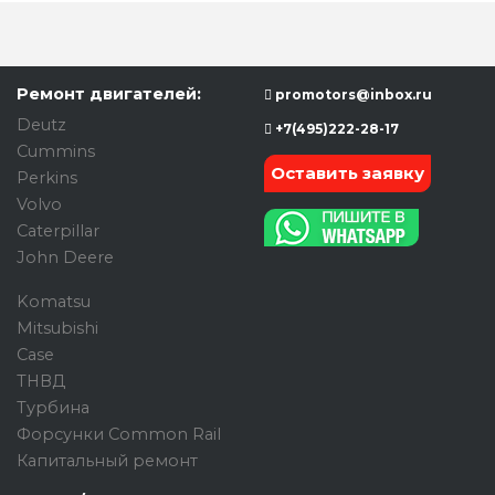
Ремонт двигателей:
promotors@inbox.ru
Deutz
+7(495)222-28-17
Cummins
Оставить заявку
Perkins
Volvo
Caterpillar
John Deere
Komatsu
Mitsubishi
Case
ТНВД
Турбина
Форсунки Common Rail
Капитальный ремонт