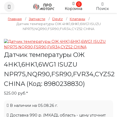
0
Корзина
Поиск
Главная
/
Запчасти
/
Deutz
/
Клапаны
/
Датчик температуры ОЖ 4HK1,6HK1,6WG1 ISUZU
NPR75,NQR90,FSR90,FVR34,CYZ52 CHINA
Датчик температуры ОЖ
4HK1,6HK1,6WG1 ISUZU
NPR75,NQR90,FSR90,FVR34,CYZ52
CHINA
(Код:
8980238830
)
525.00 руб.*
В наличии на 05.08.26 г.
Доставка 990 р. (МКАД), область - цену уточнит