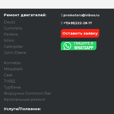
Ремонт двигателей:
promotors@inbox.ru
Deutz
+7(495)222-28-17
Cummins
Оставить заявку
Perkins
Volvo
Caterpillar
John Deere
Komatsu
Mitsubishi
Case
ТНВД
Турбина
Форсунки Common Rail
Капитальный ремонт
Услуги/Полезное: