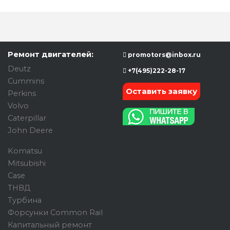
Ремонт двигателей:
promotors@inbox.ru
Deutz
+7(495)222-28-17
Cummins
Оставить заявку
Perkins
Volvo
Caterpillar
John Deere
Komatsu
Mitsubishi
Case
ТНВД
Турбина
Форсунки Common Rail
Капитальный ремонт