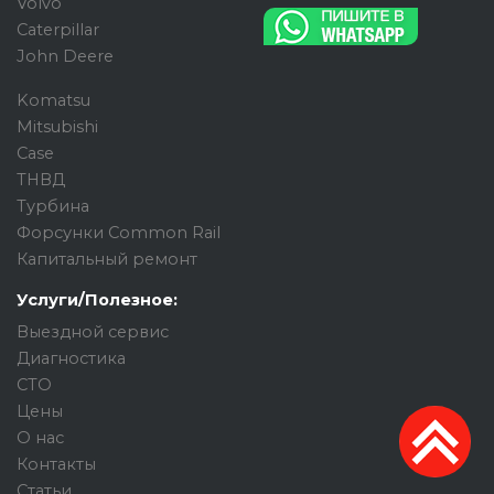
Volvo
Caterpillar
John Deere
Komatsu
Mitsubishi
Case
ТНВД
Турбина
Форсунки Common Rail
Капитальный ремонт
Услуги/Полезное:
Выездной сервис
Диагностика
СТО
Цены
О нас
Контакты
Статьи