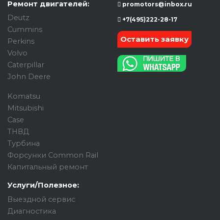
Ремонт двигателей:
promotors@inbox.ru
Deutz
+7(495)222-28-17
Cummins
Оставить заявку
Perkins
Volvo
Caterpillar
John Deere
Komatsu
Mitsubishi
Case
ТНВД
Турбина
Форсунки Common Rail
Капитальный ремонт
Услуги/Полезное:
Выездной сервис
Диагностика