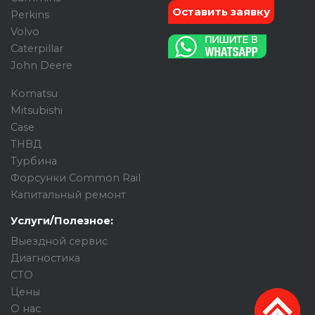
Оставить заявку
Perkins
Volvo
Caterpillar
John Deere
Komatsu
Mitsubishi
Case
ТНВД
Турбина
Форсунки Common Rail
Капитальный ремонт
Услуги/Полезное:
Выездной сервис
Диагностика
СТО
Цены
О нас