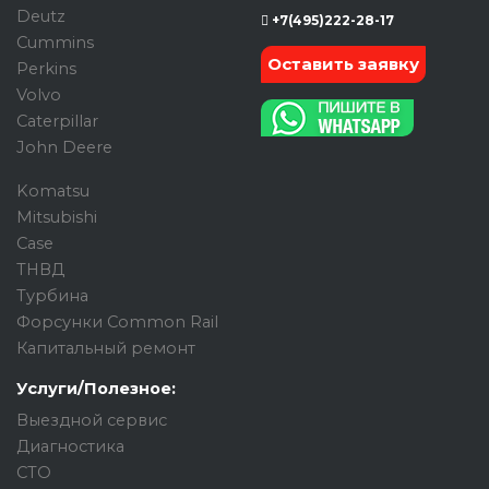
Deutz
+7(495)222-28-17
Cummins
Оставить заявку
Perkins
Volvo
Caterpillar
John Deere
Komatsu
Mitsubishi
Case
ТНВД
Турбина
Форсунки Common Rail
Капитальный ремонт
Услуги/Полезное:
Выездной сервис
Диагностика
СТО