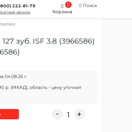
0
Поиск
(800) 222-81-79
Корзина
ратный звонок
3966586)
127 зуб. ISF 3.8 (3966586)
6586
)
 04.08.26 г.
0 р. (МКАД), область - цену уточнит
-
+
ь