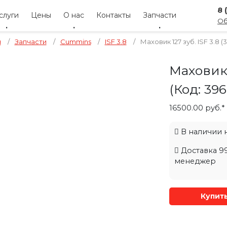
8 
слуги
Цены
О нас
Контакты
Запчасти
Об
я
/
Запчасти
/
Cummins
/
ISF 3.8
/
Маховик 127 зуб. ISF 3.8 (
Маховик 
(Код:
396
16500.00 руб.*
В наличии на
Доставка 99
менеджер
Купит