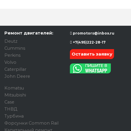
Ремонт двигателей:
promotors@inbox.ru
Deutz
+7(495)222-28-17
Cummins
Оставить заявку
Perkins
Volvo
Caterpillar
John Deere
Komatsu
Mitsubishi
Case
ТНВД
Турбина
Форсунки Common Rail
Капитальный ремонт