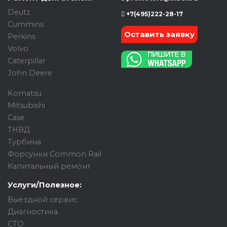
Deutz
+7(495)222-28-17
Cummins
Оставить заявку
Perkins
Volvo
Caterpillar
John Deere
Komatsu
Mitsubishi
Case
ТНВД
Турбина
Форсунки Common Rail
Капитальный ремонт
Услуги/Полезное:
Выездной сервис
Диагностика
СТО