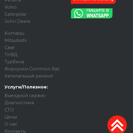
Perkins
Volvo
Caterpillar
John Deere
Komatsu
Mitsubishi
Case
ТНВД
Турбина
Форсунки Common Rail
Капитальный ремонт
Услуги/Полезное:
Выездной сервис
Диагностика
СТО
Цены
О нас
Контакты