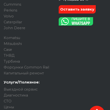
Cummins
Оставить заявку
Perkins
Volvo
Caterpillar
John Deere
Komatsu
Mitsubishi
Case
ТНВД
Турбина
Форсунки Common Rail
Капитальный ремонт
Услуги/Полезное:
Выездной сервис
Диагностика
СТО
Цены