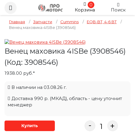
0
Корзина
Поиск
Главная
/
Запчасти
/
Cummins
/
EQB-BT, 4-6 BT
/
Венец маховика 4ISBe (3908546)
Венец маховика 4ISBe (3908546)
(Код:
3908546
)
1938.00 руб.*
В наличии на 03.08.26 г.
Доставка 990 р. (МКАД), область - цену уточнит
менеджер
-
+
Купить