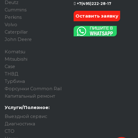
Deutz
+7(495)222-28-17
Cummins
Оставить заявку
Perkins
Volvo
Caterpillar
John Deere
Komatsu
Mitsubishi
Case
ТНВД
Турбина
Форсунки Common Rail
Капитальный ремонт
Услуги/Полезное:
Выездной сервис
Диагностика
СТО