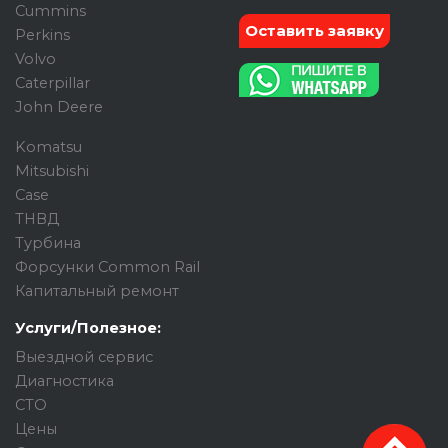
Cummins
Оставить заявку
Perkins
Volvo
Caterpillar
John Deere
Komatsu
Mitsubishi
Case
ТНВД
Турбина
Форсунки Common Rail
Капитальный ремонт
Услуги/Полезное:
Выездной сервис
Диагностика
СТО
Цены