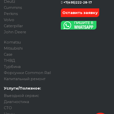
Deutz
+7(495)222-28-17
Cummins
Оставить заявку
Perkins
Volvo
Caterpillar
John Deere
Komatsu
Mitsubishi
Case
ТНВД
Турбина
Форсунки Common Rail
Капитальный ремонт
Услуги/Полезное:
Выездной сервис
Диагностика
СТО
Цены