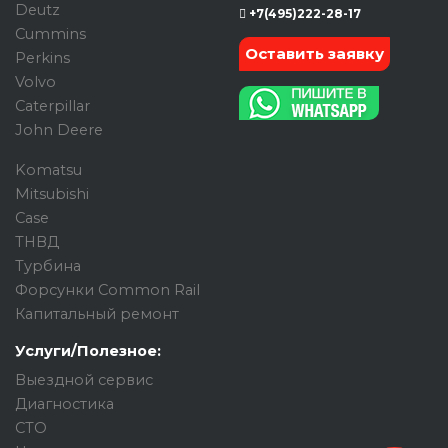
Deutz
+7(495)222-28-17
Cummins
Оставить заявку
Perkins
Volvo
Caterpillar
John Deere
Komatsu
Mitsubishi
Case
ТНВД
Турбина
Форсунки Common Rail
Капитальный ремонт
Услуги/Полезное:
Выездной сервис
Диагностика
СТО