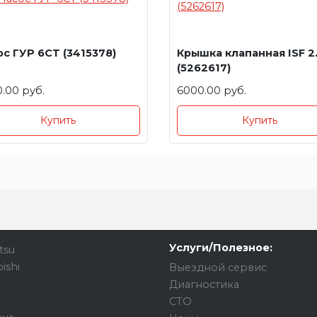
с ГУР 6СT (3415378)
Крышка клапанная ISF 2
(5262617)
.00 руб.
6000.00 руб.
Купить
Купить
Услуги/Полезное:
tsu
ishi
Выездной сервис
Диагностика
СТО