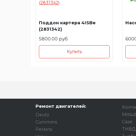
Поддон картера 4ISBe
Насо
(2831342)
5800.00 руб.
6000
Купить
Ремонт двигателей:
Koma
Mitsub
Deutz
Case
Cummins
ТНВД
Perkins