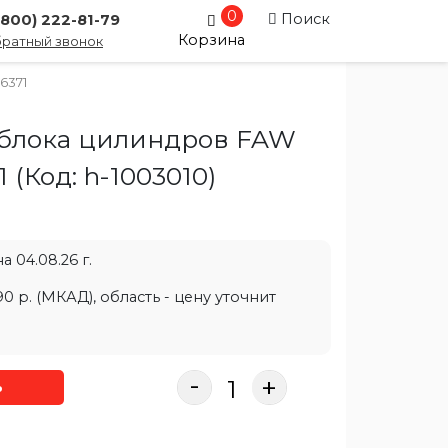
0
Поиск
(800) 222-81-79
Корзина
ратный звонок
6371
 блока цилиндров FAW
71
(Код:
h-1003010
)
 04.08.26 г.
0 р. (МКАД), область - цену уточнит
-
+
ь