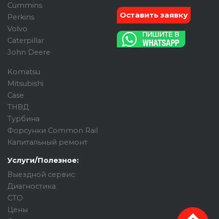
Cummins
Оставить заявку
Perkins
Volvo
Caterpillar
John Deere
Komatsu
Mitsubishi
Case
ТНВД
Турбина
Форсунки Common Rail
Капитальный ремонт
Услуги/Полезное:
Выездной сервис
Диагностика
СТО
Цены