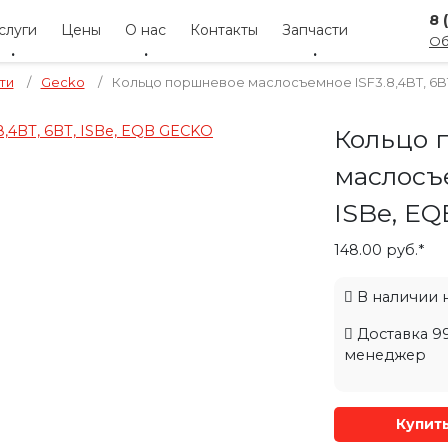
8 
слуги
Цены
О нас
Контакты
Запчасти
Об
ти
/
Gecko
/
Кольцо поршневое маслосъемное ISF3.8,4BT, 6B
Кольцо 
маслосъе
ISBe, E
148.00 руб.*
В наличии на
Доставка 99
менеджер
Купит