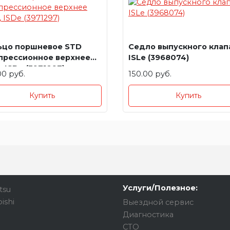
ьцо поршневое STD
Седло выпускного клап
прессионное верхнее
ISLe (3968074)
, ISDe (3971297)
00 руб.
150.00 руб.
Купить
Купить
Услуги/Полезное:
tsu
ishi
Выездной сервис
Диагностика
СТО