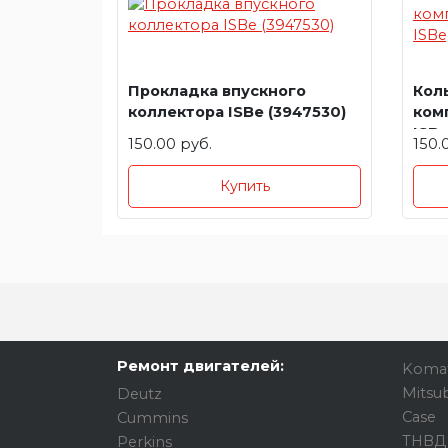
Прокладка впускного
Кол
коллектора ISBe (3947530)
ком
ISBe
150.00 руб.
150.
Купить
Ремонт двигателей:
Koma
Mitsub
Deutz
Case
Cummins
ТНВД
Perkins