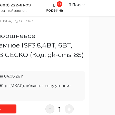
0
Поиск
(800) 222-81-79
Корзина
ратный звонок
T, ISBe, EQB GECKO
поршневое
мное ISF3.8,4BT, 6BT,
QB GECKO
(Код:
gk-cms185
)
 04.08.26 г.
0 р. (МКАД), область - цену уточнит
-
+
ь