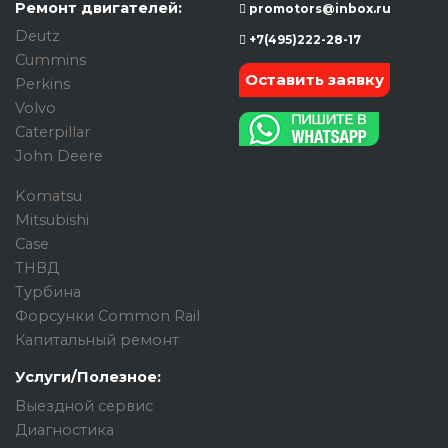
Ремонт двигателей:
promotors@inbox.ru
Deutz
+7(495)222-28-17
Cummins
Оставить заявку
Perkins
Volvo
Caterpillar
John Deere
Komatsu
Mitsubishi
Case
ТНВД
Турбина
Форсунки Common Rail
Капитальный ремонт
Услуги/Полезное:
Выездной сервис
Диагностика