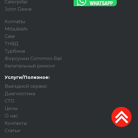
Caterpillar
John Deere
Komatsu
Mitsubishi
Case
ТНВД
Турбина
Форсунки Common Rail
Капитальный ремонт
Услуги/Полезное:
Выездной сервис
Диагностика
СТО
Цены
О нас
Контакты
Статьи