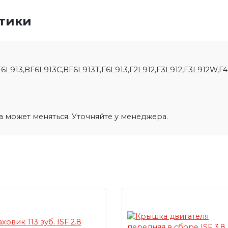
стики
F6L913,BF6L913C,BF6L913T,F6L913,F2L912,F3L912,F3L912W,F4
на может меняться. Уточняйте у менеджера.