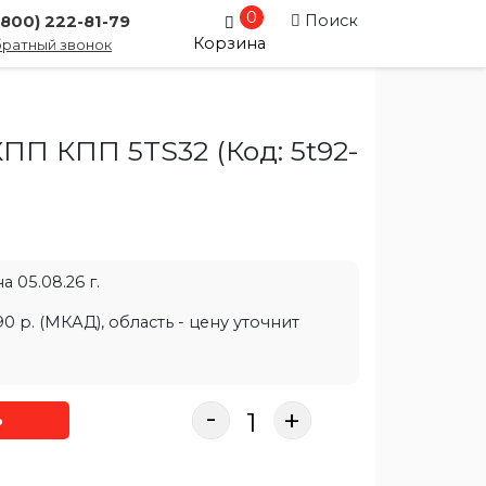
0
Поиск
(800) 222-81-79
Корзина
ратный звонок
КПП КПП 5TS32
(Код:
5t92-
 05.08.26 г.
0 р. (МКАД), область - цену уточнит
-
+
ь