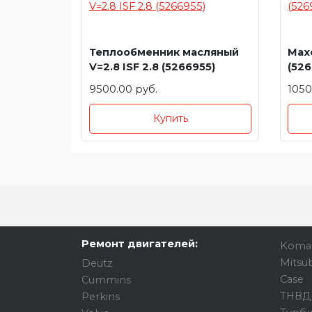
Теплообменник масляный
Махо
V=2.8 ISF 2.8 (5266955)
(526
9500.00 руб.
1050
Купить
Ремонт двигателей:
Koma
Mitsub
Deutz
Case
Cummins
ТНВД
Perkins