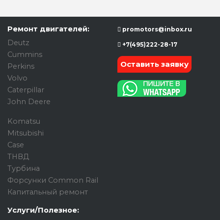
Ремонт двигателей:
promotors@inbox.ru
Deutz
+7(495)222-28-17
Cummins
Оставить заявку
Perkins
Volvo
Caterpillar
John Deere
Komatsu
Mitsubishi
Case
ТНВД
Турбина
Форсунки Common Rail
Капитальный ремонт
Услуги/Полезное: