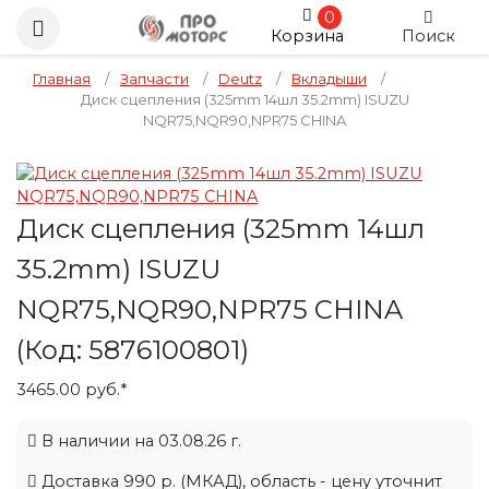
0
Корзина
Поиск
Главная
/
Запчасти
/
Deutz
/
Вкладыши
/
Диск сцепления (325mm 14шл 35.2mm) ISUZU
NQR75,NQR90,NPR75 CHINA
Диск сцепления (325mm 14шл
35.2mm) ISUZU
NQR75,NQR90,NPR75 CHINA
(Код:
5876100801
)
3465.00 руб.*
В наличии на 03.08.26 г.
Доставка 990 р. (МКАД), область - цену уточнит