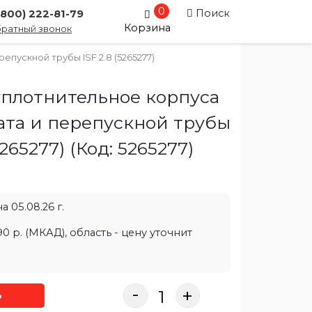
0
Поиск
(800) 222-81-79
Корзина
ратный звонок
пускной трубы ISF 2.8 (5265277)
уплотнительное корпуса
ата и перепускной трубы
5265277)
(Код:
5265277
)
 05.08.26 г.
0 р. (МКАД), область - цену уточнит
-
+
ь