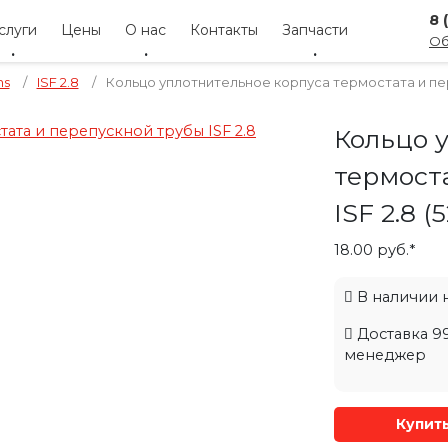
8 
слуги
Цены
О нас
Контакты
Запчасти
Об
ns
/
ISF 2.8
/
Кольцо уплотнительное корпуса термостата и пере
Кольцо 
термост
ISF 2.8 (
18.00 руб.*
В наличии на
Доставка 99
менеджер
Купит