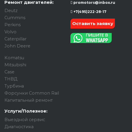
Ремонт двигателей:
promotors@inbox.ru
Deutz
+7(495)222-28-17
Cummins
Оставить заявку
Perkins
Volvo
Caterpillar
John Deere
Komatsu
Mitsubishi
Case
ТНВД
Турбина
Форсунки Common Rail
Капитальный ремонт
Услуги/Полезное:
Выездной сервис
Диагностика