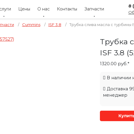
8 
слуги
Цены
О нас
Контакты
Запчасти
Об
пчасти
/
Cummins
/
ISF 3.8
/
Трубка слива масла с турбины IS
Трубка 
ISF 3.8 (
1320.00 руб.*
В наличии на
Доставка 99
менеджер
Купит