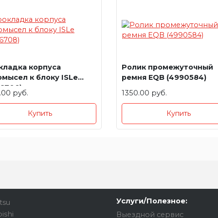
кладка корпуса
Ролик промежуточный
омысел к блоку ISLe
ремня EQB (4990584)
66708)
.00 руб.
1350.00 руб.
Купить
Купить
Услуги/Полезное:
tsu
ishi
Выездной сервис