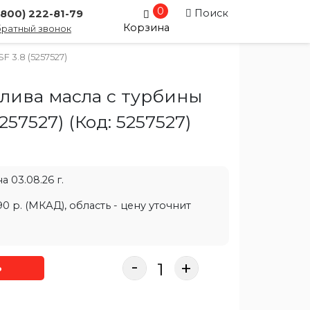
0
Поиск
(800) 222-81-79
Корзина
ратный звонок
F 3.8 (5257527)
слива масла с турбины
5257527)
(Код:
5257527
)
 03.08.26 г.
0 р. (МКАД), область - цену уточнит
-
+
ь