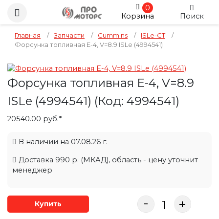
0
Корзина
Поиск
Главная
/
Запчасти
/
Cummins
/
ISLe-CT
/
Форсунка топливная E-4, V=8.9 ISLe (4994541)
Форсунка топливная E-4, V=8.9
ISLe (4994541)
(Код:
4994541
)
20540.00 руб.*
В наличии на 07.08.26 г.
Доставка 990 р. (МКАД), область - цену уточнит
менеджер
-
+
Купить