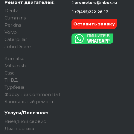
Ремонт двигателей:
promotors@inbox.ru
Deutz
+7(495)222-28-17
Cummins
Оставить заявку
Perkins
Volvo
Caterpillar
John Deere
Komatsu
Mitsubishi
Case
ТНВД
Турбина
Форсунки Common Rail
Капитальный ремонт
Услуги/Полезное:
Выездной сервис
Диагностика