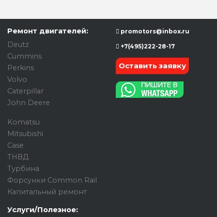
Ремонт двигателей:
promotors@inbox.ru
Deutz
+7(495)222-28-17
Cummins
Оставить заявку
Perkins
Volvo
Caterpillar
John Deere
Komatsu
Mitsubishi
Case
ТНВД
Турбина
Форсунки Common Rail
Капитальный ремонт
Услуги/Полезное: