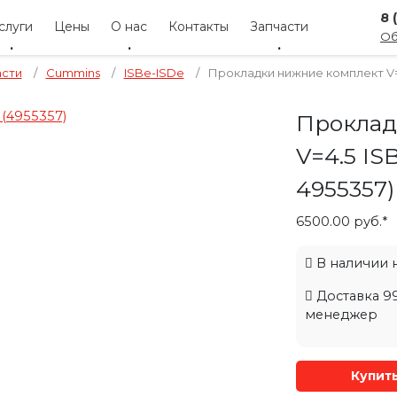
8 
слуги
Цены
О нас
Контакты
Запчасти
Об
асти
/
Cummins
/
ISBe-ISDe
/
Прокладки нижние комплект V=4
Проклад
V=4.5 IS
4955357
)
6500.00 руб.*
В наличии на
Доставка 99
менеджер
Купит