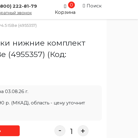
0
Поиск
(800) 222-81-79
Корзина
ратный звонок
.5 ISBe (4955357)
ки нижние комплект
Be (4955357)
(Код:
 03.08.26 г.
0 р. (МКАД), область - цену уточнит
-
+
ь