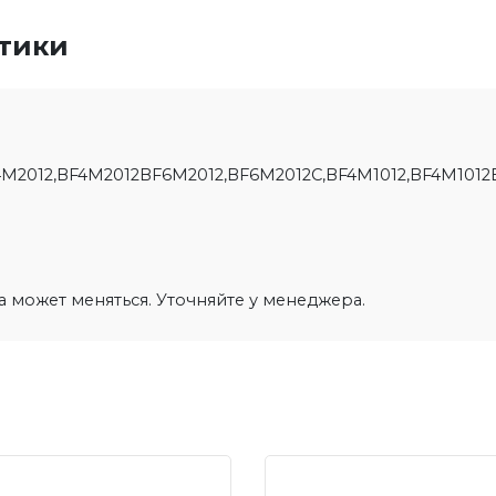
стики
F4M2012,BF4M2012BF6M2012,BF6M2012C,BF4M1012,BF4M101
на может меняться. Уточняйте у менеджера.