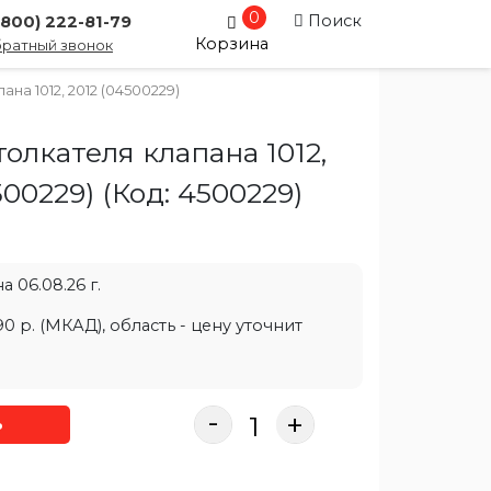
0
Поиск
(800) 222-81-79
Корзина
ратный звонок
на 1012, 2012 (04500229)
олкателя клапана 1012,
500229)
(Код:
4500229
)
 06.08.26 г.
0 р. (МКАД), область - цену уточнит
-
+
ь