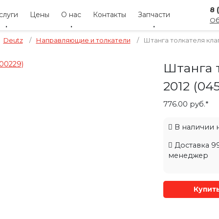
8 
слуги
Цены
О нас
Контакты
Запчасти
Об
Deutz
/
Направляющие и толкатели
/
Штанга толкателя клапа
Штанга т
2012 (04
776.00 руб.*
В наличии на
Доставка 99
менеджер
Купит