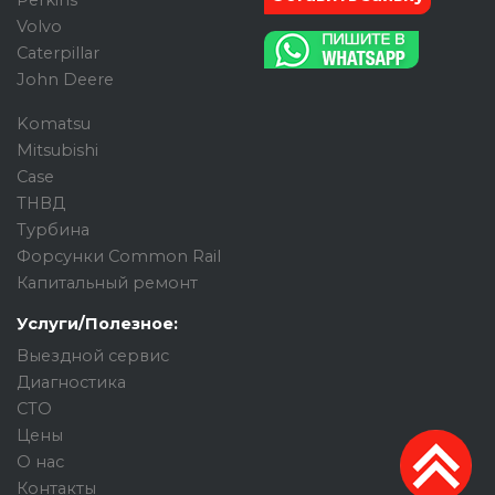
Perkins
Volvo
Caterpillar
John Deere
Komatsu
Mitsubishi
Case
ТНВД
Турбина
Форсунки Common Rail
Капитальный ремонт
Услуги/Полезное:
Выездной сервис
Диагностика
СТО
Цены
О нас
Контакты