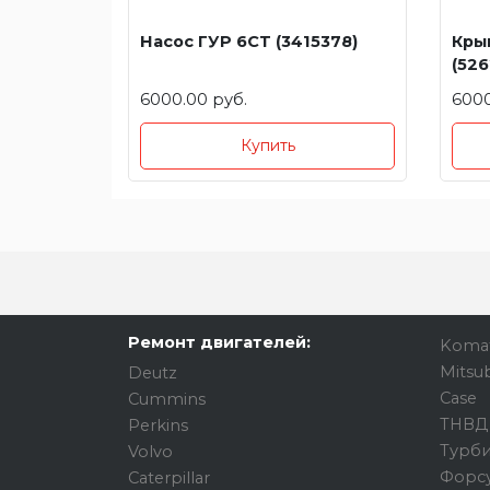
Насос ГУР 6СT (3415378)
Крыш
(526
6000.00 руб.
6000
Купить
Ремонт двигателей:
Koma
Mitsub
Deutz
Case
Cummins
ТНВД
Perkins
Турб
Volvo
Форс
Caterpillar