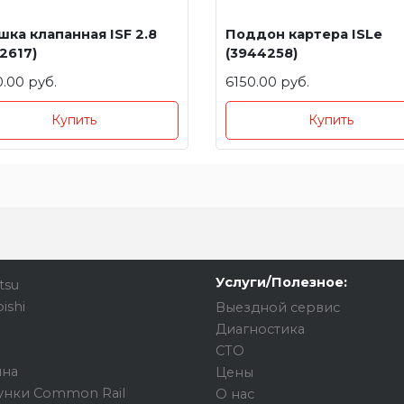
ка клапанная ISF 2.8
Поддон картера ISLe
2617)
(3944258)
.00 руб.
6150.00 руб.
Купить
Купить
Услуги/Полезное:
tsu
ishi
Выездной сервис
Диагностика
СТО
ина
Цены
унки Common Rail
О нас