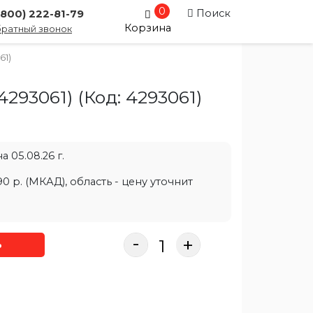
0
Поиск
(800) 222-81-79
Корзина
ратный звонок
61)
4293061)
(Код:
4293061
)
 05.08.26 г.
0 р. (МКАД), область - цену уточнит
-
+
ь