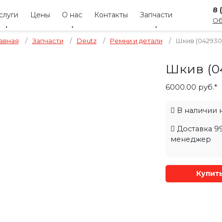
8 
слуги
Цены
О нас
Контакты
Запчасти
Об
авная
/
Запчасти
/
Deutz
/
Ремни и детали
/
Шкив (042930
Шкив (0
6000.00 руб.*
В наличии на
Доставка 99
менеджер
Купит