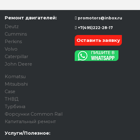
Ремонт двигателей:
promotors@inbox.ru
Deutz
+7(495)222-28-17
Cummins
Оставить заявку
Perkins
Volvo
Caterpillar
John Deere
Komatsu
Mitsubishi
Case
ТНВД
Турбина
Форсунки Common Rail
Капитальный ремонт
Услуги/Полезное: