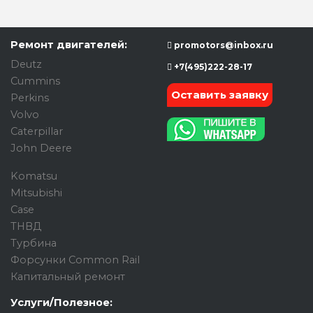
Ремонт двигателей:
promotors@inbox.ru
Deutz
+7(495)222-28-17
Cummins
Оставить заявку
Perkins
Volvo
Caterpillar
John Deere
Komatsu
Mitsubishi
Case
ТНВД
Турбина
Форсунки Common Rail
Капитальный ремонт
Услуги/Полезное: