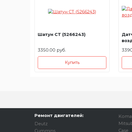
Шатун CT (5266243)
Дат
возд
3350.00 руб.
3390
Купить
Ремонт двигателей:
Koma
Mitsub
Deutz
Case
Cummins