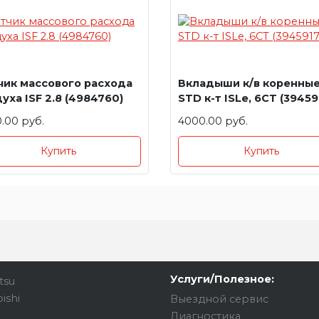
чик массового расхода
Вкладыши к/в коренны
уха ISF 2.8 (4984760)
STD к-т ISLe, 6CT (39459
.00 руб.
4000.00 руб.
Купить
Купить
Услуги/Полезное:
tsu
ishi
Выездной сервис
Диагностика