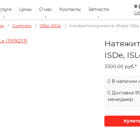
8 
слуги
Цены
О нас
Контакты
Запчасти
Об
ти
/
Cummins
/
ISBe-ISDe
/
Натяжитель ремня в сборе ISBe, I
Натяжит
ISDe, ISL
3300.00 руб.*
В наличии на
Доставка 99
менеджер
Купит