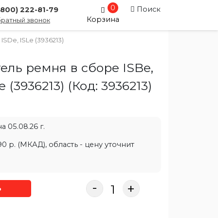
0
Поиск
(800) 222-81-79
Корзина
ратный звонок
SDe, ISLe (3936213)
ель ремня в сборе ISBe,
e (3936213)
(Код:
3936213
)
 05.08.26 г.
0 р. (МКАД), область - цену уточнит
-
+
ь