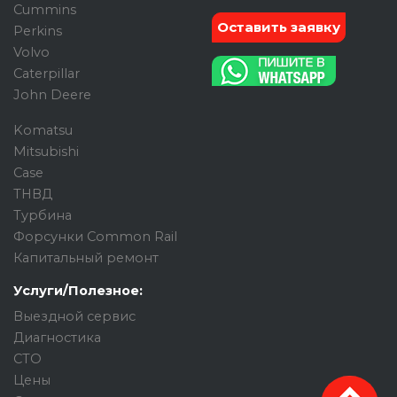
Cummins
Оставить заявку
Perkins
Volvo
Caterpillar
John Deere
Komatsu
Mitsubishi
Case
ТНВД
Турбина
Форсунки Common Rail
Капитальный ремонт
Услуги/Полезное:
Выездной сервис
Диагностика
СТО
Цены