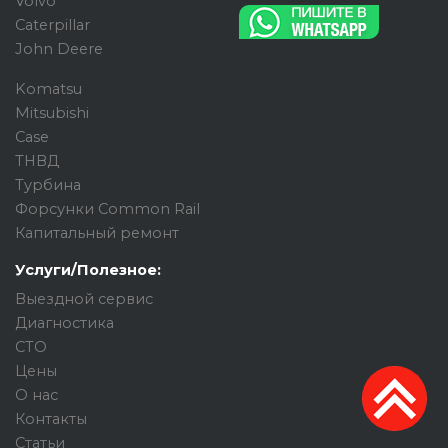
Volvo
Caterpillar
John Deere
Komatsu
Mitsubishi
Case
ТНВД
Турбина
Форсунки Common Rail
Капитальный ремонт
Услуги/Полезное:
Выездной сервис
Диагностика
СТО
Цены
О нас
Контакты
Статьи