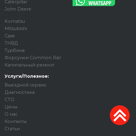
Caterpillar
John Deere
Komatsu
Mitsubishi
Case
ТНВД
Турбина
Форсунки Common Rail
Капитальный ремонт
Услуги/Полезное:
Выездной сервис
Диагностика
СТО
Цены
О нас
Контакты
Статьи